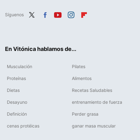
Síguenos
Twit
Fac
You
Inst
Flip
ter
ebo
tub
agr
boa
ok
e
am
rd
En Vitónica hablamos de...
Musculación
Pilates
Proteínas
Alimentos
Dietas
Recetas Saludables
Desayuno
entrenamiento de fuerza
Definición
Perder grasa
cenas protéicas
ganar masa muscular