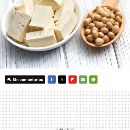
Sin comentarios
FACEBOOK
TWITTER
FLIPBOARD
E-
WHATSAPP
MAIL