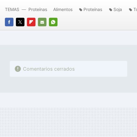
TEMAS
Proteínas
Alimentos
Proteínas
Soja
T
FACEBOOK
TWITTER
FLIPBOARD
E-
WHATSAPP
MAIL
Comentarios cerrados