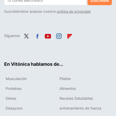
SUSCRIBIR
Suscribiéndote aceptas nuestra
política de privacidad
Síguenos
Twit
Fac
You
Inst
Flip
ter
ebo
tub
agr
boa
ok
e
am
rd
En Vitónica hablamos de...
Musculación
Pilates
Proteínas
Alimentos
Dietas
Recetas Saludables
Desayuno
entrenamiento de fuerza