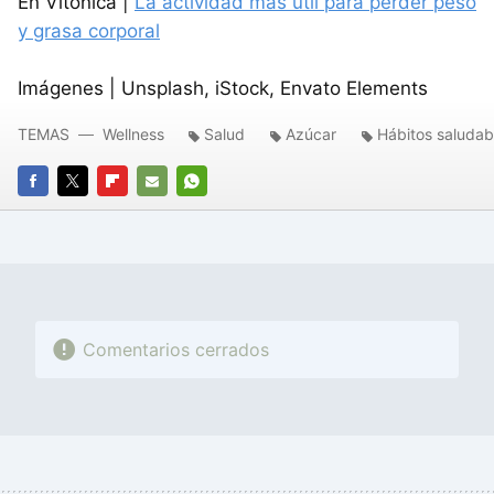
En Vitónica |
La actividad más útil para perder peso
y grasa corporal
Imágenes | Unsplash, iStock, Envato Elements
TEMAS
Wellness
Salud
Azúcar
Hábitos saludab
FACEBOOK
TWITTER
FLIPBOARD
E-
WHATSAPP
MAIL
Comentarios cerrados