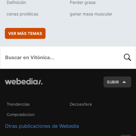
Definición
Perder grasa
cenas protéicas
ganar masa muscular
VER MÁS TEMAS
BUSC
SUBIR
Trendencias
Decoesfera
Compradiccion
Otras publicaciones de Webedia