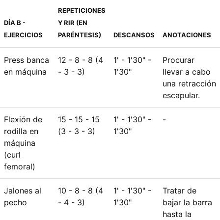
REPETICIONES
DÍA B -
Y RIR (EN
EJERCICIOS
PARÉNTESIS)
DESCANSOS
ANOTACIONES
Press banca
12 - 8 - 8 (4
1' - 1'30" -
Procurar
en máquina
- 3 - 3)
1'30"
llevar a cabo
una retracción
escapular.
Flexión de
15 - 15 - 15
1' - 1'30" -
-
rodilla en
(3 - 3 - 3)
1'30"
máquina
(curl
femoral)
Jalones al
10 - 8 - 8 (4
1' - 1'30" -
Tratar de
pecho
- 4 - 3)
1'30"
bajar la barra
hasta la