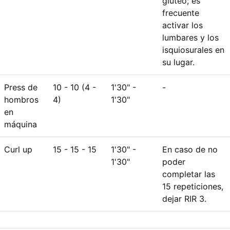
glúteo; es
frecuente
activar los
lumbares y los
isquiosurales en
su lugar.
Press de
10 - 10 (4 -
1'30" -
-
hombros
4)
1'30"
en
máquina
Curl up
15 - 15 - 15
1'30" -
En caso de no
1'30"
poder
completar las
15 repeticiones,
dejar RIR 3.