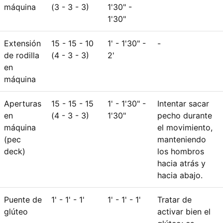
máquina
(3 - 3 - 3)
1'30" -
1'30"
Extensión
15 - 15 - 10
1' - 1'30" -
-
de rodilla
(4 - 3 - 3)
2'
en
máquina
Aperturas
15 - 15 - 15
1' - 1'30" -
Intentar sacar
en
(4 - 3 - 3)
1'30"
pecho durante
máquina
el movimiento,
(pec
manteniendo
deck)
los hombros
hacia atrás y
hacia abajo.
Puente de
1' - 1' - 1'
1' - 1' - 1'
Tratar de
glúteo
activar bien el