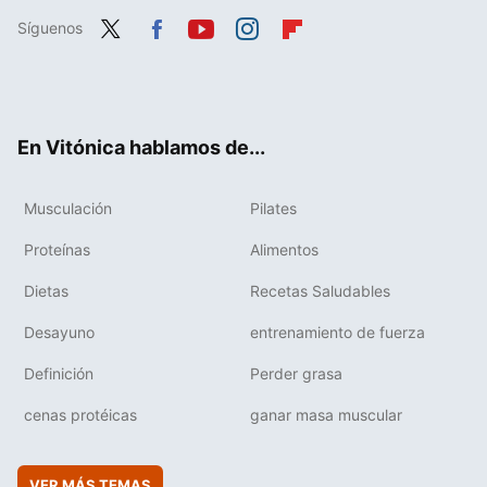
Síguenos
Twit
Fac
You
Inst
Flip
ter
ebo
tub
agr
boa
ok
e
am
rd
En Vitónica hablamos de...
Musculación
Pilates
Proteínas
Alimentos
Dietas
Recetas Saludables
Desayuno
entrenamiento de fuerza
Definición
Perder grasa
cenas protéicas
ganar masa muscular
VER MÁS TEMAS