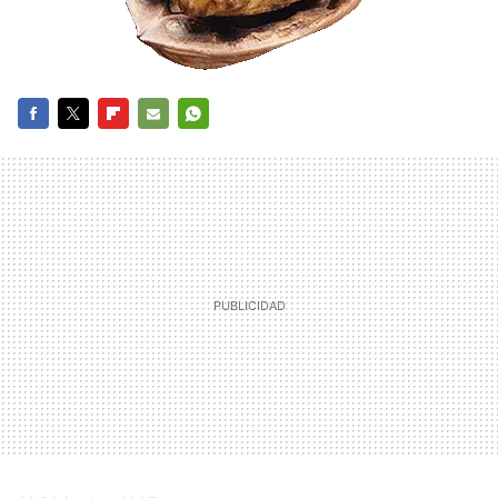
FACEBOOK
TWITTER
FLIPBOARD
E-
WHATSAPP
MAIL