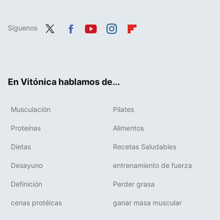
Síguenos
Twit
Fac
You
Inst
Flip
ter
ebo
tub
agr
boa
ok
e
am
rd
En Vitónica hablamos de...
Musculación
Pilates
Proteínas
Alimentos
Dietas
Recetas Saludables
Desayuno
entrenamiento de fuerza
Definición
Perder grasa
cenas protéicas
ganar masa muscular