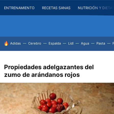
ENTRENAMIENTO
RECETAS SANAS
NUTRICIÓN Y DIETA
HOY SE HABLA DE
Adidas
Cerebro
Espalda
Lidl
Agua
Pasta
Propiedades adelgazantes del
zumo de arándanos rojos