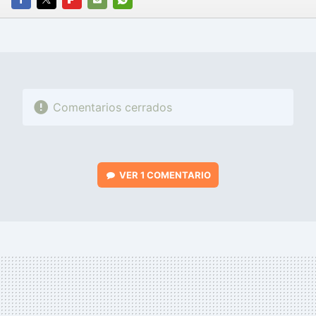
FACEBOOK
TWITTER
FLIPBOARD
E-
WHATSAPP
MAIL
Comentarios cerrados
VER
1 COMENTARIO