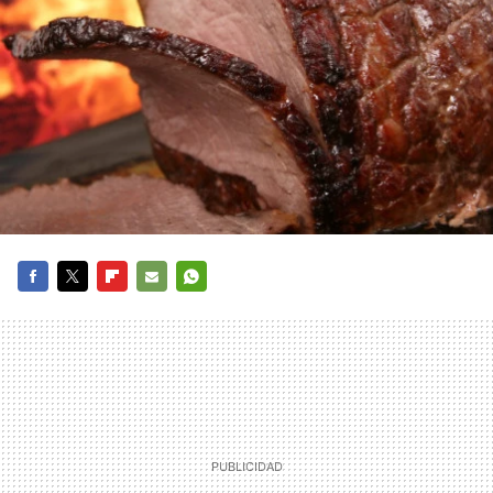
FACEBOOK
TWITTER
FLIPBOARD
E-
WHATSAPP
MAIL