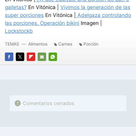
galletas?
En Vitónica |
Vivimos la generación de las
super porciones
En Vitónica |
Adelgaza controlando
las porciones. Operación bikini
Imagen |
Lockstockb
TEMAS
Alimentos
Carnes
Porción
FACEBOOK
TWITTER
FLIPBOARD
E-
WHATSAPP
MAIL
Comentarios cerrados