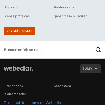
Definición
Perder grasa
cenas protéicas
ganar masa muscular
VER MÁS TEMAS
BUSC
SUBIR
Trendencias
Decoesfera
Compradiccion
Otras publicaciones de Webedia