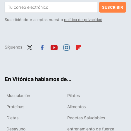
SUSCRIBIR
Suscribiéndote aceptas nuestra
política de privacidad
Síguenos
Twit
Fac
You
Inst
Flip
ter
ebo
tub
agr
boa
ok
e
am
rd
En Vitónica hablamos de...
Musculación
Pilates
Proteínas
Alimentos
Dietas
Recetas Saludables
Desayuno
entrenamiento de fuerza