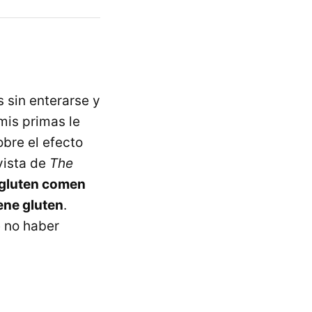
 sin enterarse y
mis primas le
bre el efecto
vista de
The
l gluten comen
iene gluten
.
e no haber