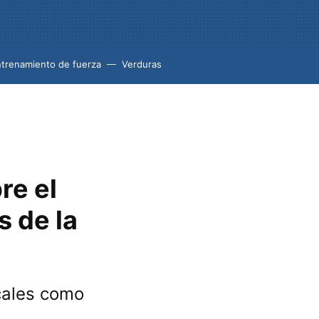
trenamiento de fuerza
Verduras
re el
s de la
cales como