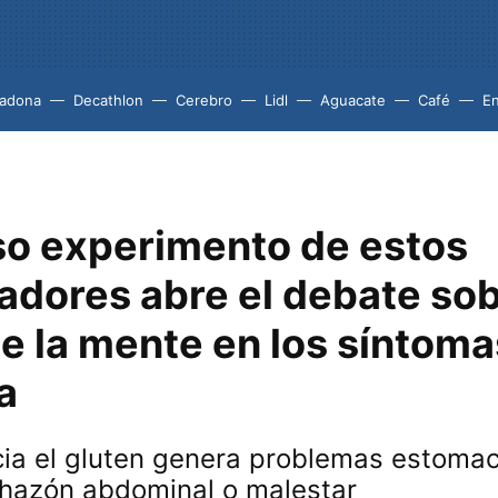
adona
Decathlon
Cerebro
Lidl
Aguacate
Café
En
oso experimento de estos
adores abre el debate sob
e la mente en los síntoma
a
ncia el gluten genera problemas estoma
chazón abdominal o malestar