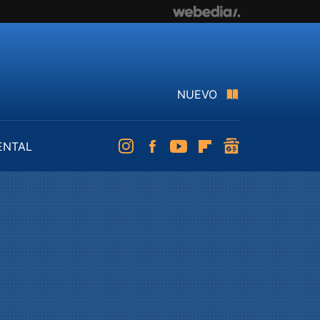
NUEVO
ENTAL
Instagram
Facebook
Youtube
Flipboard
googlenews