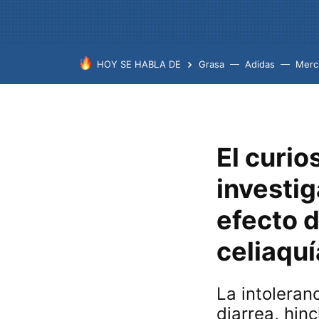
HOY SE HABLA DE
Grasa
Adidas
Merc
El curi
investig
efecto d
celiaquí
La intolera
diarrea, hin