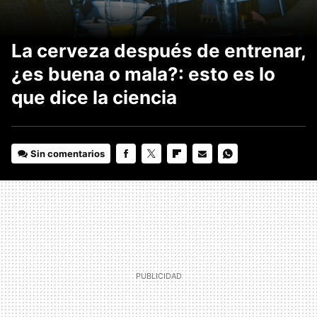
La cerveza después de entrenar,
¿es buena o mala?: esto es lo
que dice la ciencia
Sin comentarios
FACEBOOK
TWITTER
FLIPBOARD
E-
WHATSAPP
MAIL