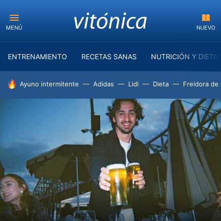
MENÚ
NUEVO
ENTRENAMIENTO
RECETAS SANAS
NUTRICIÓN Y DIETA
HOY SE HABLA DE
Ayuno intermitente
Adidas
Lidl
Dieta
Freidora de 