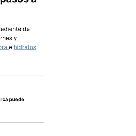
rediente de
rnes y
ibra
e
hidratos
orca puede