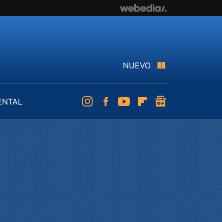
NUEVO
ENTAL
Instagram
Facebook
Youtube
Flipboard
googlenews