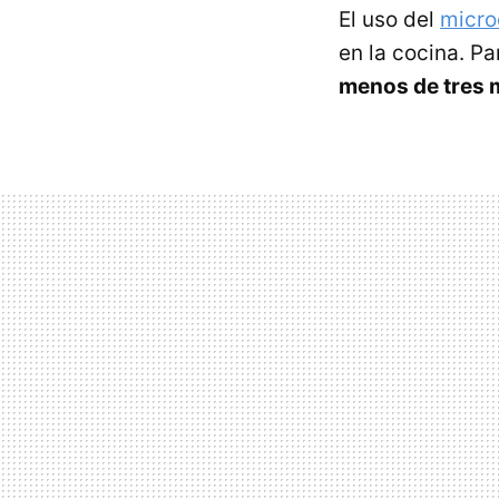
El uso del
micr
en la cocina. P
menos de tres 