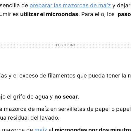
sencilla de
preparar las mazorcas de maíz
y dejar
sumir es
utilizar el microondas
. Para ello, los
paso
ojas y el exceso de filamentos que pueda tener la
jo el grifo de agua y
no secar
.
a mazorca de maíz en servilletas de papel o pape
ua residual del lavado.
a mazorca de
maíz
al
microondas por dos minutos