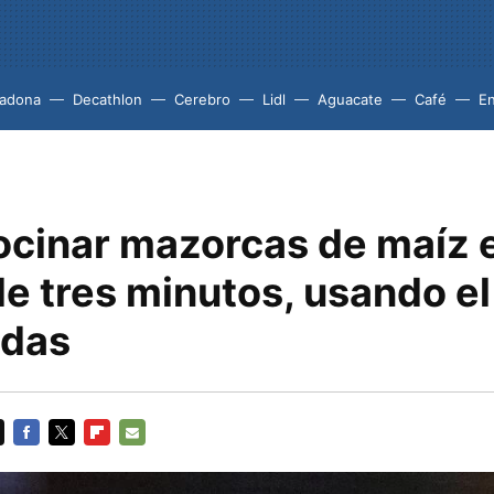
adona
Decathlon
Cerebro
Lidl
Aguacate
Café
En
cinar mazorcas de maíz 
e tres minutos, usando el
ndas
FACEBOOK
TWITTER
FLIPBOARD
E-
MAIL