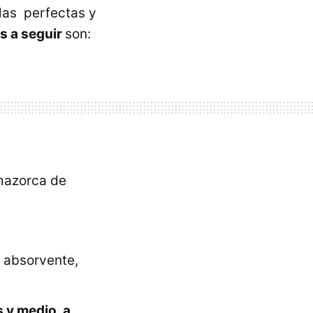
las perfectas y
s a seguir
son:
 mazorca de
l absorvente,
 y medio, a