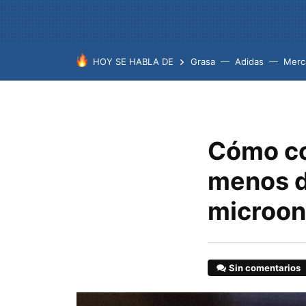
HOY SE HABLA DE
Grasa
Adidas
Merc
Cómo co
menos d
microo
Sin comentarios