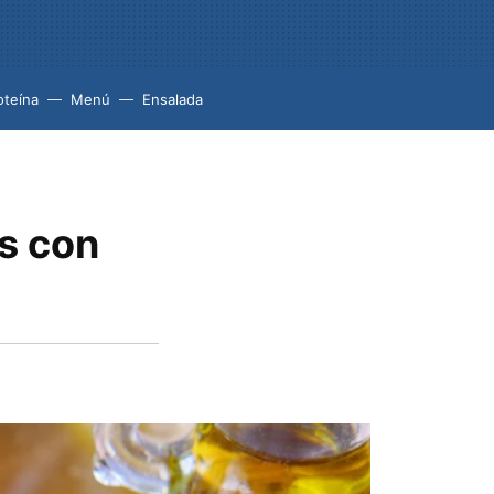
oteína
Menú
Ensalada
s con