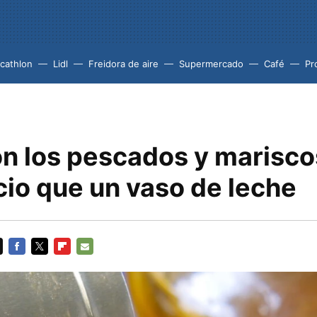
cathlon
Lidl
Freidora de aire
Supermercado
Café
Pr
on los pescados y marisco
cio que un vaso de leche
FACEBOOK
TWITTER
FLIPBOARD
E-
MAIL