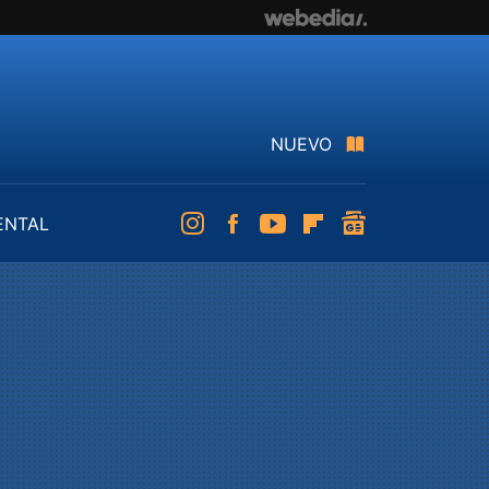
NUEVO
ENTAL
Instagram
Facebook
Youtube
Flipboard
googlenews