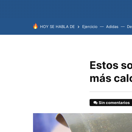
HOY SE HABLA DE
Ejercicio
Adidas
De
Estos s
más cal
Sin comentarios