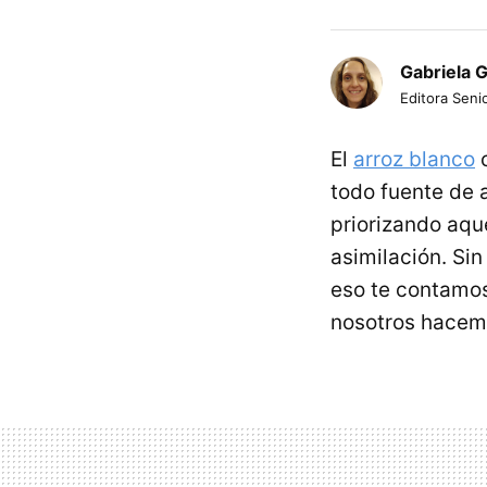
Gabriela 
Editora Senio
El
arroz blanco
c
todo fuente de 
priorizando aqu
asimilación. Si
eso te contamos
nosotros hacemo