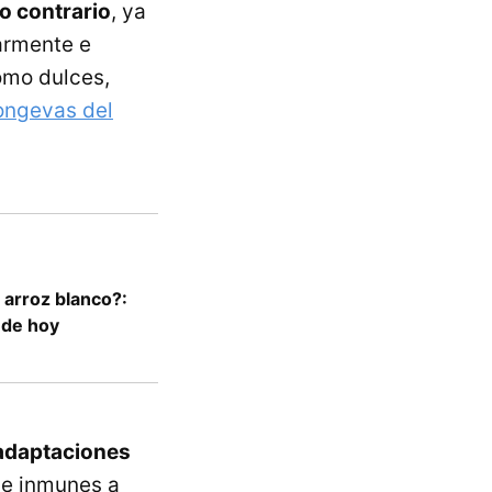
lo contrario
, ya
armente e
omo dulces,
ongevas del
arroz blanco?:
 de hoy
 adaptaciones
lve inmunes a