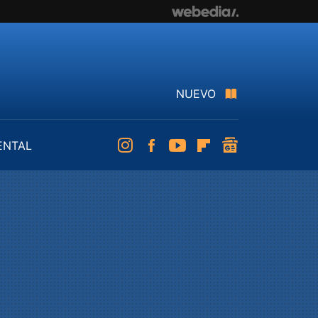
NUEVO
ENTAL
Instagram
Facebook
Youtube
Flipboard
googlenews