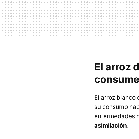
El arroz 
consum
El arroz blanco 
su consumo habi
enfermedades me
asimilación.