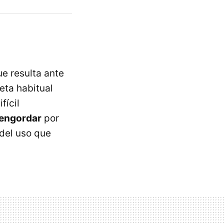
ue resulta ante
eta habitual
fícil
 engordar
por
 del uso que