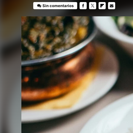
Sin comentarios
FACEBOOK
TWITTER
FLIPBOARD
E-
MAIL