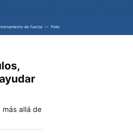
trenamiento de fuerza
Pollo
los,
 ayudar
, más allá de