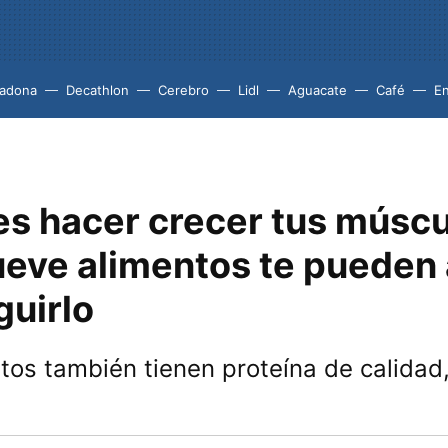
adona
Decathlon
Cerebro
Lidl
Aguacate
Café
En
es hacer crecer tus múscu
ueve alimentos te pueden
guirlo
tos también tienen proteína de calidad