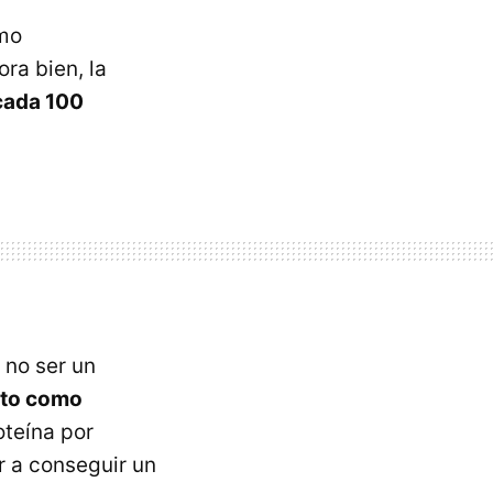
omo
ra bien, la
cada 100
l no ser un
nto como
oteína por
r a conseguir un