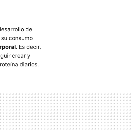
desarrollo de
e su consumo
rporal
. Es decir,
guir crear y
oteína diarios.