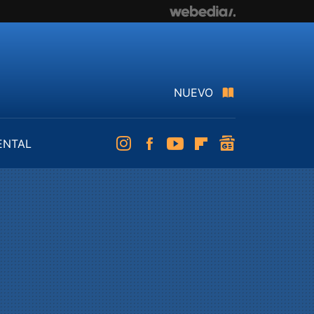
NUEVO
ENTAL
Instagram
Facebook
Youtube
Flipboard
googlenews