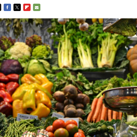
FACEBOOK
TWITTER
FLIPBOARD
E-
MAIL