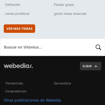
Definición
Perder grasa
cenas protéicas
ganar masa muscular
VER MÁS TEMAS
BUSC
SUBIR
Trendencias
Decoesfera
Compradiccion
Otras publicaciones de Webedia