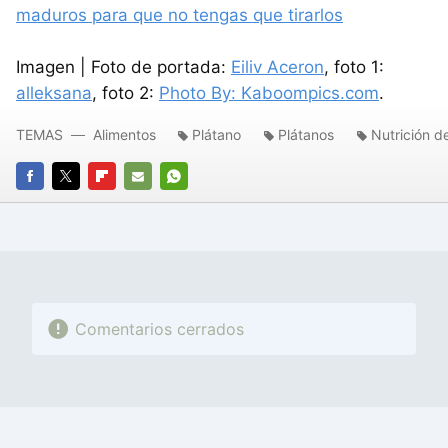
maduros para que no tengas que tirarlos
Imagen | Foto de portada:
Eiliv Aceron
, foto 1:
alleksana
, foto 2:
Photo By: Kaboompics.com
.
TEMAS
Alimentos
Plátano
Plátanos
Nutrición d
FACEBOOK
TWITTER
FLIPBOARD
E-
WHATSAPP
MAIL
Comentarios cerrados