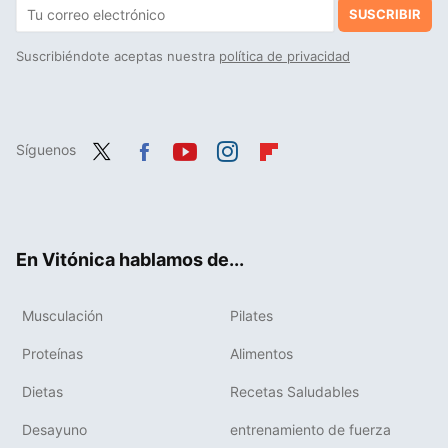
SUSCRIBIR
Suscribiéndote aceptas nuestra
política de privacidad
Síguenos
Twit
Fac
You
Inst
Flip
ter
ebo
tub
agr
boa
ok
e
am
rd
En Vitónica hablamos de...
Musculación
Pilates
Proteínas
Alimentos
Dietas
Recetas Saludables
Desayuno
entrenamiento de fuerza