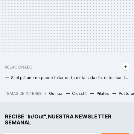
RELACIONADO
Sí el plátano no puede faltar en tu dieta cada día, estos son los efectos sobre tu cuerpo y tu salud
Este es el mejor momento del día para comerse un plátano, según la ciencia
TEMAS DE INTERÉS
Quinoa
Crossfit
Pilates
Postura
Un joven de 19 años hackeó el iPhone, fue contratado por Apple y terminó despedido por no contestar a un correo
RECIBE "In/Out", NUESTRA NEWSLETTER
SEMANAL