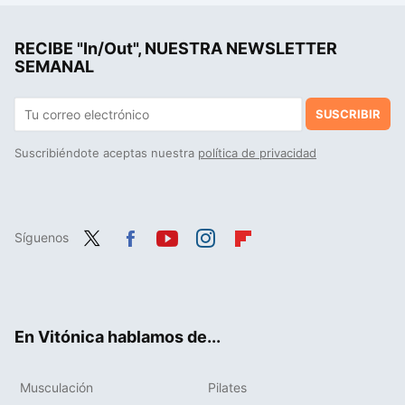
La cena rica en proteínas que puedes preparar en minutos: solo vas a necesitar una berenjena y estos dos ingredientes
RECIBE "In/Out", NUESTRA NEWSLETTER
"Me duele la rodilla. ¿Me tomo colágeno": la ciencia tiene la respuesta
SEMANAL
SUSCRIBIR
Suscribiéndote aceptas nuestra
política de privacidad
Síguenos
Twit
Fac
You
Inst
Flip
ter
ebo
tub
agr
boa
ok
e
am
rd
En Vitónica hablamos de...
Musculación
Pilates