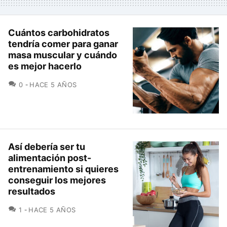
Cuántos carbohidratos
tendría comer para ganar
masa muscular y cuándo
es mejor hacerlo
COMENTARIOS
0
HACE 5 AÑOS
Así debería ser tu
alimentación post-
entrenamiento si quieres
conseguir los mejores
resultados
COMENTARIOS
1
HACE 5 AÑOS