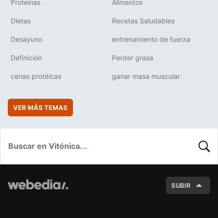
Proteínas
Alimentos
Dietas
Recetas Saludables
Desayuno
entrenamiento de fuerza
Definición
Perder grasa
cenas protéicas
ganar masa muscular
VER MÁS TEMAS
BUSC
SUBIR