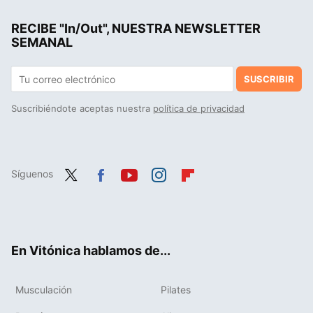
RECIBE "In/Out", NUESTRA NEWSLETTER
SEMANAL
SUSCRIBIR
Suscribiéndote aceptas nuestra
política de privacidad
Síguenos
Twit
Fac
You
Inst
Flip
ter
ebo
tub
agr
boa
ok
e
am
rd
En Vitónica hablamos de...
Musculación
Pilates