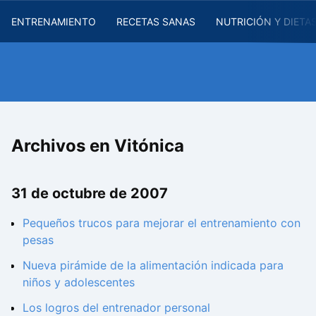
ENTRENAMIENTO
RECETAS SANAS
NUTRICIÓN Y DIETA
Archivos en Vitónica
31 de octubre de 2007
Pequeños trucos para mejorar el entrenamiento con
pesas
Nueva pirámide de la alimentación indicada para
niños y adolescentes
Los logros del entrenador personal