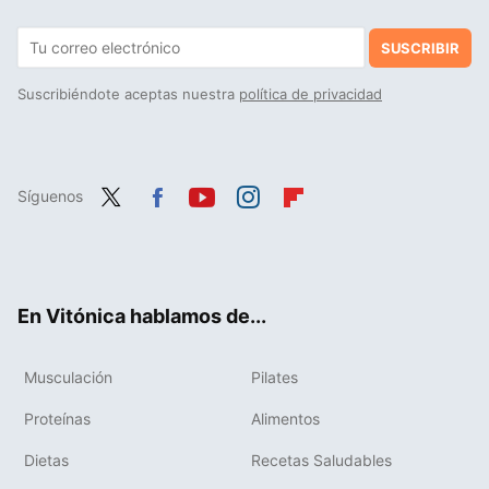
SUSCRIBIR
Suscribiéndote aceptas nuestra
política de privacidad
Síguenos
Twit
Fac
You
Inst
Flip
ter
ebo
tub
agr
boa
ok
e
am
rd
En Vitónica hablamos de...
Musculación
Pilates
Proteínas
Alimentos
Dietas
Recetas Saludables