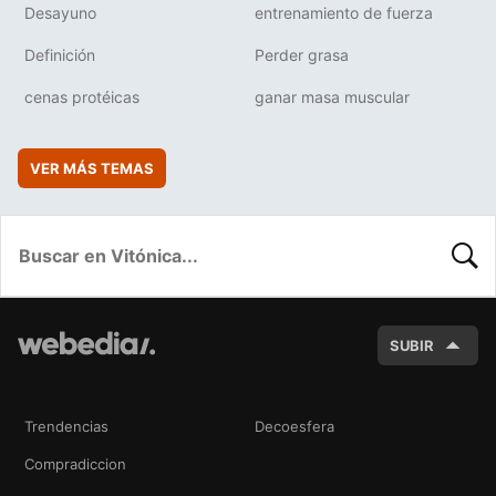
Desayuno
entrenamiento de fuerza
Definición
Perder grasa
cenas protéicas
ganar masa muscular
VER MÁS TEMAS
BUSC
SUBIR
Trendencias
Decoesfera
Compradiccion