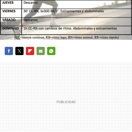
FACEBOOK
TWITTER
FLIPBOARD
E-
WHATSAPP
MAIL