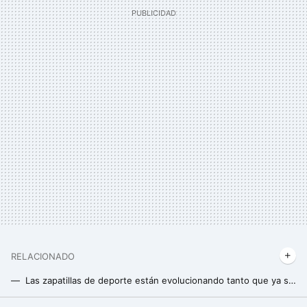
RELACIONADO
Las zapatillas de deporte están evolucionando tanto que ya se acercan al dopaje según el último estudio científico
La carrera de obstáculos más difícil del mundo que ha diseñado la excampeona del mundo