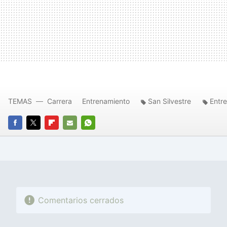
TEMAS
Carrera
Entrenamiento
San Silvestre
Entre
FACEBOOK
TWITTER
FLIPBOARD
E-
WHATSAPP
MAIL
Comentarios cerrados