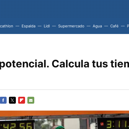
cathlon
Espalda
Lidl
Supermercado
Agua
Café
P
potencial. Calcula tus ti
FACEBOOK
TWITTER
FLIPBOARD
E-
MAIL