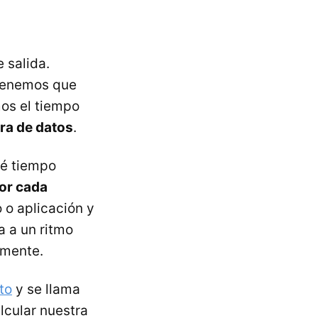
 salida.
 tenemos que
mos el tiempo
ra de datos
.
ué tiempo
or cada
 o aplicación y
a a un ritmo
amente.
to
y se llama
lcular nuestra