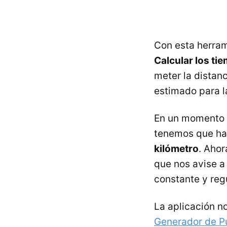
Con esta herram
Calcular los ti
meter la distan
estimado para l
En un momento t
tenemos que ha
kilómetro
. Aho
que nos avise a
constante y reg
La aplicación n
Generador de Pu