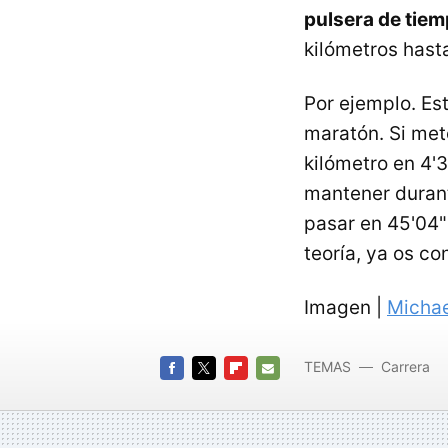
pulsera de tie
kilómetros hast
Por ejemplo. Es
maratón. Si met
kilómetro en 4'3
mantener durant
pasar en 45'04" 
teoría, ya os co
Imagen |
Michae
TEMAS
Carrera
FACEBOOK
TWITTER
FLIPBOARD
E-
MAIL