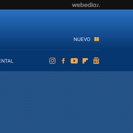
NUEVO
ENTAL
Instagram
Facebook
Youtube
Flipboard
googlenews