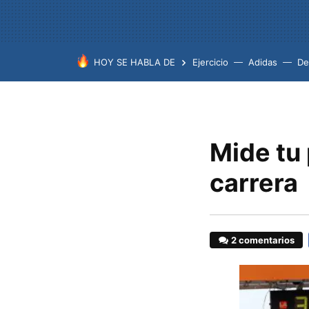
HOY SE HABLA DE
Ejercicio
Adidas
De
Mide tu 
carrera
2 comentarios