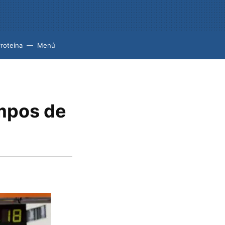
roteína
Menú
empos de