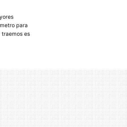
yores
ómetro para
s traemos es