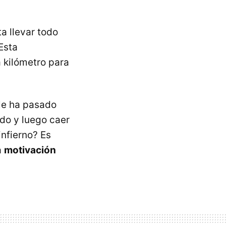
a llevar todo
 Esta
 kilómetro para
 le ha pasado
do y luego caer
infierno? Es
a
motivación