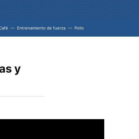
Café
Entrenamiento de fuerza
Pollo
as y