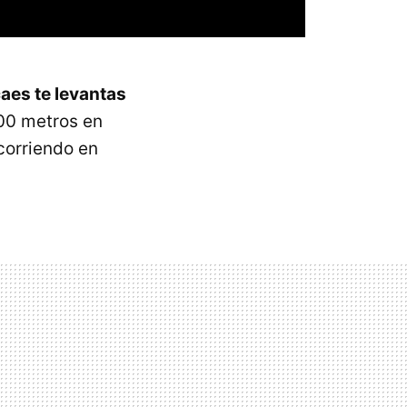
caes te levantas
00 metros en
 corriendo en