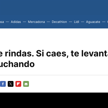
asa
Adidas
Mercadona
Decathlon
Lidl
Aguacate
 rindas. Si caes, te levant
luchando
FACEBOOK
TWITTER
FLIPBOARD
E-
MAIL