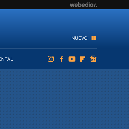
NUEVO
ENTAL
Instagram
Facebook
Youtube
Flipboard
googlenews