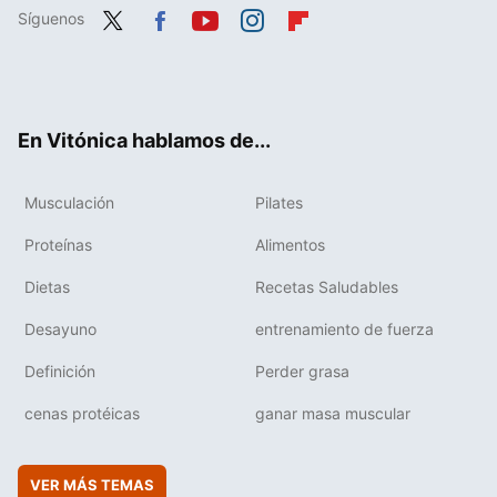
Síguenos
Twit
Fac
You
Inst
Flip
ter
ebo
tub
agr
boa
ok
e
am
rd
En Vitónica hablamos de...
Musculación
Pilates
Proteínas
Alimentos
Dietas
Recetas Saludables
Desayuno
entrenamiento de fuerza
Definición
Perder grasa
cenas protéicas
ganar masa muscular
VER MÁS TEMAS