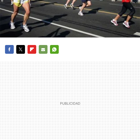
FACEBOOK
TWITTER
FLIPBOARD
E-
WHATSAPP
MAIL