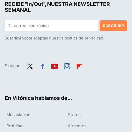
RECIBE "In/Out", NUESTRA NEWSLETTER
"Odio correr": así es como puedes reprogramar tu cerebro para amar el running y engancharte al deporte
SEMANAL
SUSCRIBIR
Suscribiéndote aceptas nuestra
política de privacidad
Síguenos
Twit
Fac
You
Inst
Flip
ter
ebo
tub
agr
boa
ok
e
am
rd
En Vitónica hablamos de...
Musculación
Pilates
Proteínas
Alimentos