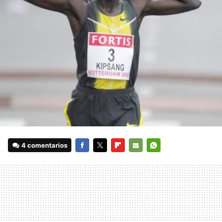
4 comentarios
FACEBOOK
TWITTER
FLIPBOARD
E-
WHATSAPP
MAIL