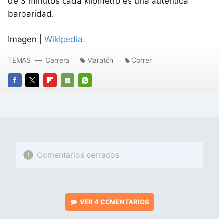
de 3 minutos cada kilómetro es una auténtica
barbaridad.
Imagen |
Wikipedia.
TEMAS
Carrera
Maratón
Correr
FACEBOOK
TWITTER
FLIPBOARD
E-
WHATSAPP
MAIL
Comentarios cerrados
VER
4 COMENTARIOS