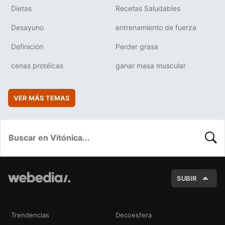
Dietas
Recetas Saludables
Desayuno
entrenamiento de fuerza
Definición
Perder grasa
cenas protéicas
ganar masa muscular
VER MÁS TEMAS
BUSC
SUBIR
Trendencias
Decoesfera