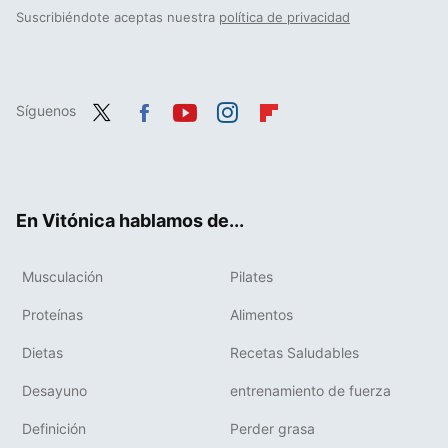
Suscribiéndote aceptas nuestra
política de privacidad
Síguenos
Twit
Fac
You
Inst
Flip
ter
ebo
tub
agr
boa
ok
e
am
rd
En Vitónica hablamos de...
Musculación
Pilates
Proteínas
Alimentos
Dietas
Recetas Saludables
Desayuno
entrenamiento de fuerza
Definición
Perder grasa