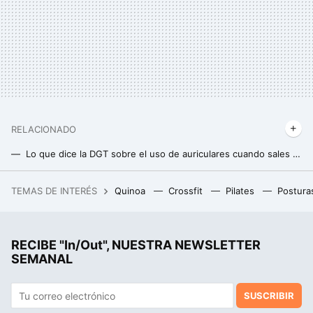
RELACIONADO
Lo que dice la DGT sobre el uso de auriculares cuando sales en bicicleta
La DGT deja claro cuándo y para quién es obligatorio el uso del casco al montar en bicicleta
TEMAS DE INTERÉS
Quinoa
Crossfit
Pilates
Postura
Las investigaciones sobre los cables submarinos cortados en el Báltico han dado un giro: no fue Rusia, fue la inexperiencia
RECIBE "In/Out", NUESTRA NEWSLETTER
SEMANAL
SUSCRIBIR