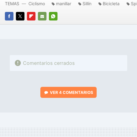
TEMAS
Ciclismo
manillar
Sillín
Bicicleta
Sp
FACEBOOK
TWITTER
FLIPBOARD
E-
WHATSAPP
MAIL
Comentarios cerrados
VER
4 COMENTARIOS