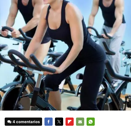
4 comentarios
FACEBOOK
TWITTER
FLIPBOARD
E-
WHATSAPP