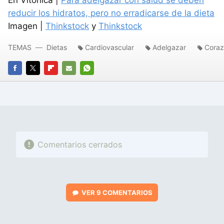
reducir los hidratos, pero no erradicarse de la dieta
Imagen |
Thinkstock
y
Thinkstock
TEMAS
Dietas
Cardiovascular
Adelgazar
Cora
FACEBOOK
TWITTER
FLIPBOARD
E-
WHATSAPP
MAIL
Comentarios cerrados
VER
9 COMENTARIOS