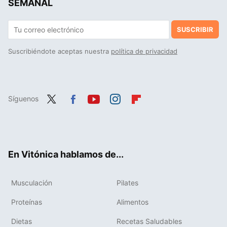
SEMANAL
SUSCRIBIR
Suscribiéndote aceptas nuestra
política de privacidad
Síguenos
Twit
Fac
You
Inst
Flip
ter
ebo
tub
agr
boa
ok
e
am
rd
En Vitónica hablamos de...
Musculación
Pilates
Proteínas
Alimentos
Dietas
Recetas Saludables