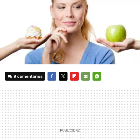
9 comentarios
FACEBOOK
TWITTER
FLIPBOARD
E-
WHATSAPP
MAIL