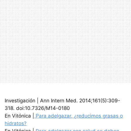
Investigación | Ann Intern Med. 2014;161(5):309-
318. doi:10.7326/M14-0180
En Vitónica |
Para adelgazar, ¿reducimos grasas o
hidratos?
En Vitónica |
Para adelgazar con salud se deben