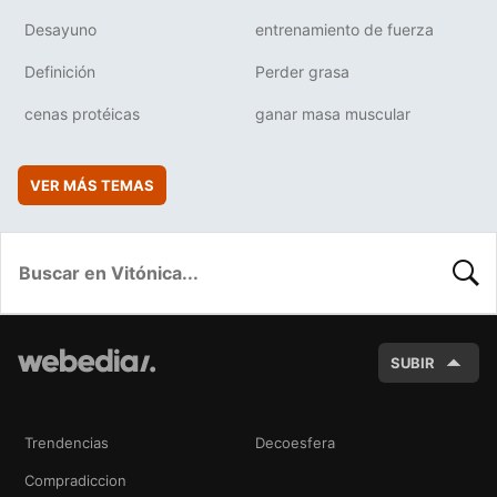
Desayuno
entrenamiento de fuerza
Definición
Perder grasa
cenas protéicas
ganar masa muscular
VER MÁS TEMAS
BUSC
SUBIR
Trendencias
Decoesfera
Compradiccion