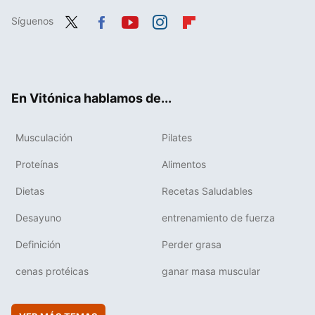
Síguenos
Twit
Fac
You
Inst
Flip
ter
ebo
tub
agr
boa
ok
e
am
rd
En Vitónica hablamos de...
Musculación
Pilates
Proteínas
Alimentos
Dietas
Recetas Saludables
Desayuno
entrenamiento de fuerza
Definición
Perder grasa
cenas protéicas
ganar masa muscular