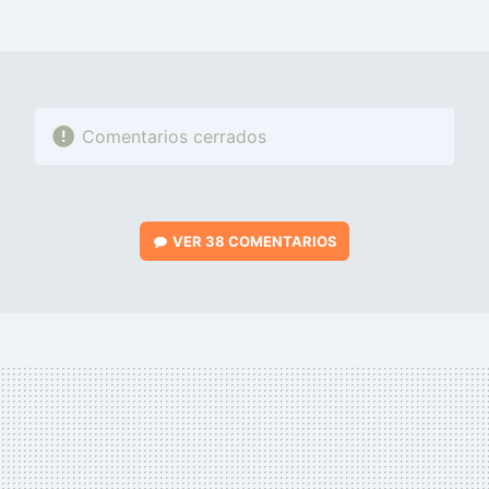
FACEBOOK
TWITTER
FLIPBOARD
E-
WHATSAPP
MAIL
Comentarios cerrados
VER
38 COMENTARIOS