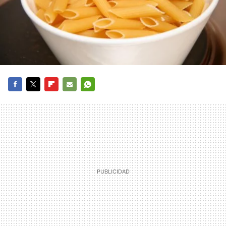
FACEBOOK
TWITTER
FLIPBOARD
E-
WHATSAPP
MAIL