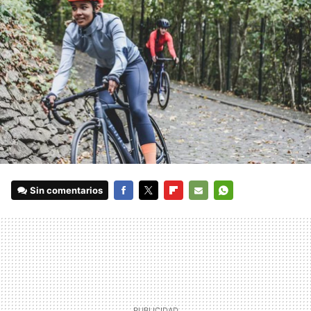
Sin comentarios
FACEBOOK
TWITTER
FLIPBOARD
E-
WHATSAPP
MAIL