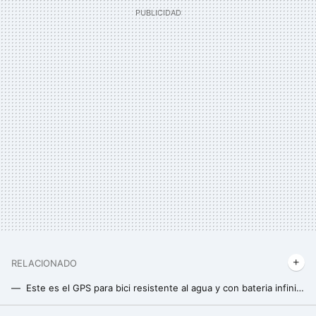
RELACIONADO
Este es el GPS para bici resistente al agua y con bateria infinita que ahora puedes pillar baratísimo para tus rutas
Esta es la chaqueta impermeable Helly Hansen que Amazon está liquidando al 50% y que es ideal para senderistas