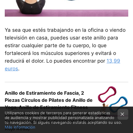
Ya sea que estés trabajando en la oficina o viendo
televisión en casa, puedes usar este anillo para
estirar cualquier parte de tu cuerpo, lo que
fortalecerá los músculos superiores y evitará o
reducirá el dolor. Lo puedes encontrar por
13,99
euros
.
Anillo de Estiramiento de Fascia, 2
Piezas Círculos de Pilates de Anillo de
Yoga, Anillo de Estiramiento Fitness
Utilizamos cookies de terceros para generar estadísticas
para Masaje de Muslos y Pantorrillas,
de audiencia y mostrar publicidad personalizada analizando
Entrenamiento de Estiramiento (Azul y
tu navegación. Si sigues navegando estarás aceptando su uso.
Más información
Rojo Rosa)