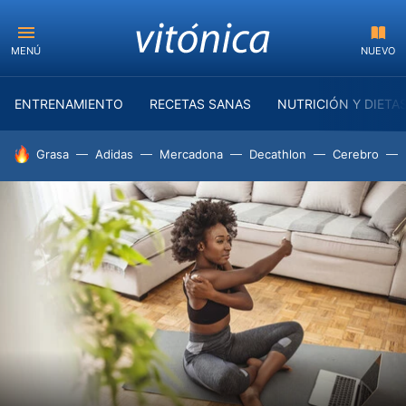
MENÚ
NUEVO
ENTRENAMIENTO
RECETAS SANAS
NUTRICIÓN Y DIETA
HOY SE HABLA DE
Grasa
Adidas
Mercadona
Decathlon
Cerebro