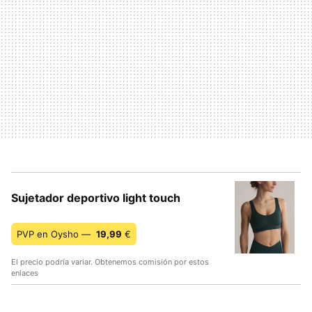
Sujetador deportivo light touch
PVP en Oysho —
19,99
€
El precio podría variar. Obtenemos comisión por estos
enlaces