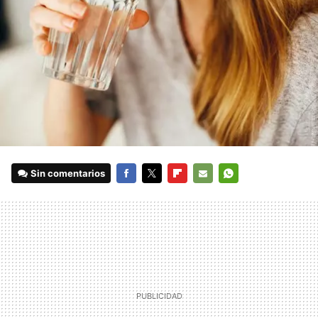
Sin comentarios
FACEBOOK
TWITTER
FLIPBOARD
E-
WHATSAPP
MAIL