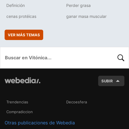
Definición
Perder grasa
cenas protéicas
ganar masa muscular
VER MÁS TEMAS
BUSC
SUBIR
Trendencias
Decoesfera
Compradiccion
Otras publicaciones de Webedia