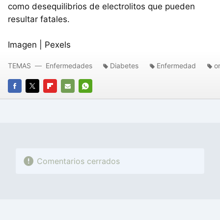
como desequilibrios de electrolitos que pueden
resultar fatales.
Imagen | Pexels
TEMAS
Enfermedades
Diabetes
Enfermedad
o
FACEBOOK
TWITTER
FLIPBOARD
E-
WHATSAPP
MAIL
Comentarios cerrados