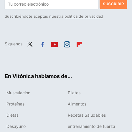
SUSCRIBIR
Suscribiéndote aceptas nuestra
política de privacidad
Síguenos
Twit
Fac
You
Inst
Flip
ter
ebo
tub
agr
boa
ok
e
am
rd
En Vitónica hablamos de...
Musculación
Pilates
Proteínas
Alimentos
Dietas
Recetas Saludables
Desayuno
entrenamiento de fuerza