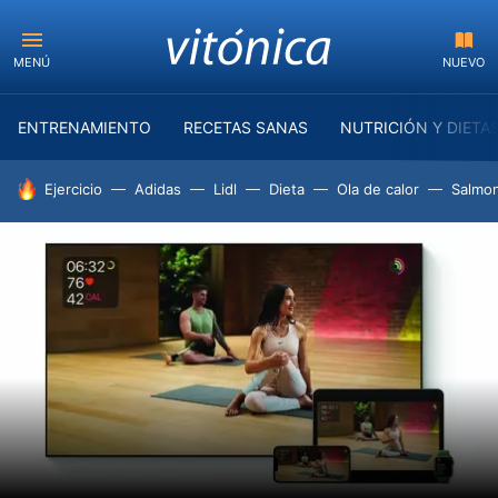
MENÚ
NUEVO
ENTRENAMIENTO
RECETAS SANAS
NUTRICIÓN Y DIETA
HOY SE HABLA DE
Ejercicio
Adidas
Lidl
Dieta
Ola de calor
Salmon