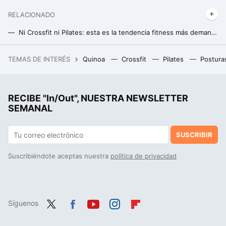
RELACIONADO
Ni Crossfit ni Pilates: esta es la tendencia fitness más demandada en España para 2025
Siete claves para combinar entrenamiento de fuerza y resistencia
TEMAS DE INTERÉS
Quinoa
Crossfit
Pilates
Postura
El outlet de MediaMarkt tiene esta PlayStation 5 Pro rebajada, que sale por casi 100 euros menos
La postura de yoga perfecta para trabajar el abdomen en casa y lograr un six- pack soñado
RECIBE "In/Out", NUESTRA NEWSLETTER
Mucha gente comete los mismos errores en el remo con mancuernas en banco inclinado, pero los expertos detallan la solución
SEMANAL
SUSCRIBIR
Suscribiéndote aceptas nuestra
política de privacidad
Síguenos
Twit
Fac
You
Inst
Flip