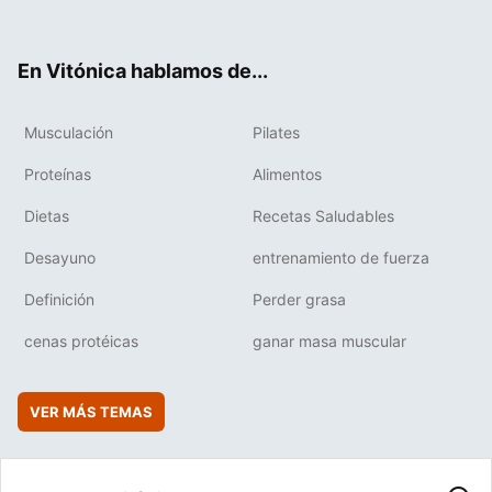
ter
ebo
tub
agr
boa
ok
e
am
rd
En Vitónica hablamos de...
Musculación
Pilates
Proteínas
Alimentos
Dietas
Recetas Saludables
Desayuno
entrenamiento de fuerza
Definición
Perder grasa
cenas protéicas
ganar masa muscular
VER MÁS TEMAS