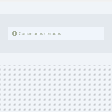
FACEBOOK
TWITTER
FLIPBOARD
E-
WHATSAPP
MAIL
Comentarios cerrados