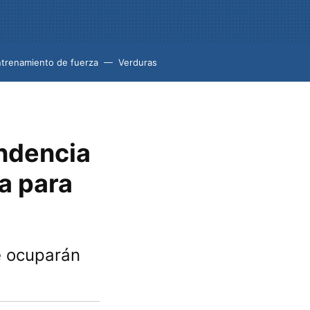
trenamiento de fuerza
Verduras
endencia
a para
e ocuparán