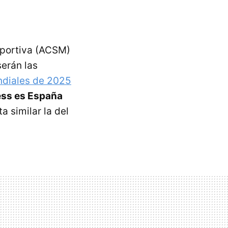
eportiva (ACSM)
serán las
ndiales de 2025
ess es España
 similar la del