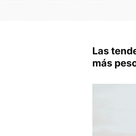
Las tend
más peso