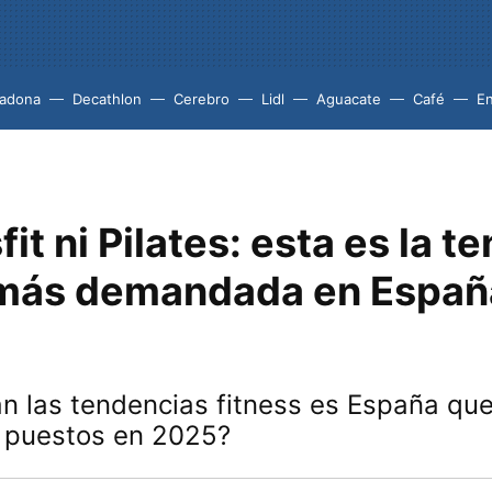
adona
Decathlon
Cerebro
Lidl
Aguacate
Café
En
fit ni Pilates: esta es la t
 más demandada en Españ
n las tendencias fitness es España qu
s puestos en 2025?