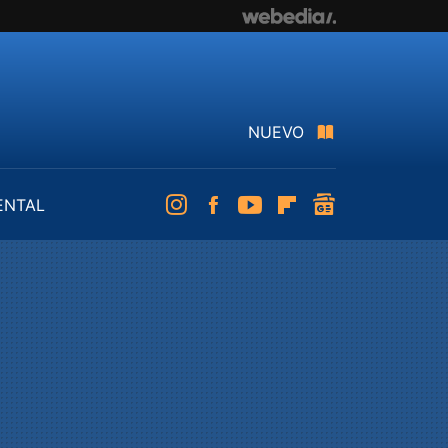
NUEVO
ENTAL
Instagram
Facebook
Youtube
Flipboard
googlenews