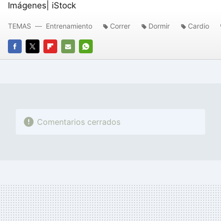
Imágenes| iStock
TEMAS
Entrenamiento
Correr
Dormir
Cardio
FACEBOOK
TWITTER
FLIPBOARD
E-
WHATSAPP
MAIL
Comentarios cerrados