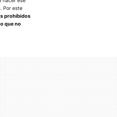
e hacer ese
. Por este
is prohibidos
go que no