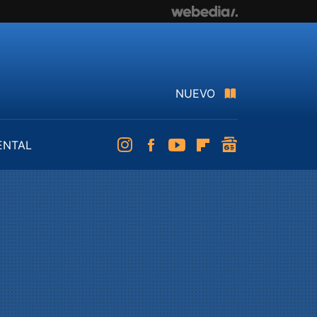
NUEVO
ENTAL
Instagram
Facebook
Youtube
Flipboard
googlenews