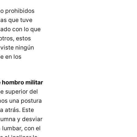
go prohibidos
mas que tuve
cado con lo que
otros, estos
eviste ningún
e en los
 hombro militar
e superior del
mos una postura
a atrás. Este
lumna y desviar
a lumbar, con el