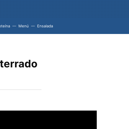
oteína
Menú
Ensalada
sterrado