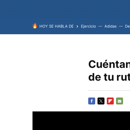
HOY SE HABLA DE
Ejercicio
Adidas
De
Cuéntan
de tu ru
FACEBOOK
TWITTER
FLIPBOARD
E-
MAIL