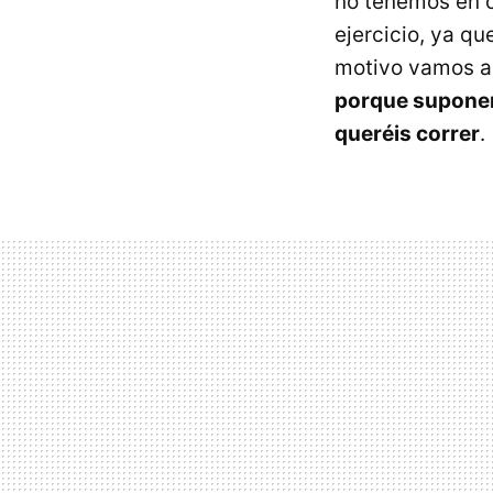
no tenemos en 
ejercicio, ya q
motivo vamos a 
porque suponen
queréis correr
.