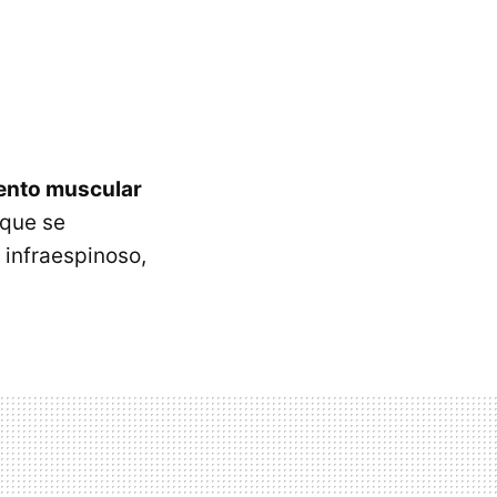
iento muscular
nque se
infraespinoso,