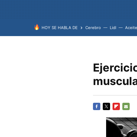
HOY SE HABLA DE
Cerebro
Lidl
Aceit
Ejercic
muscular
FACEBOOK
TWITTER
FLIPBOARD
E-
MAIL