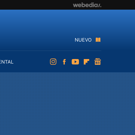
NUEVO
ENTAL
Instagram
Facebook
Youtube
Flipboard
googlenews