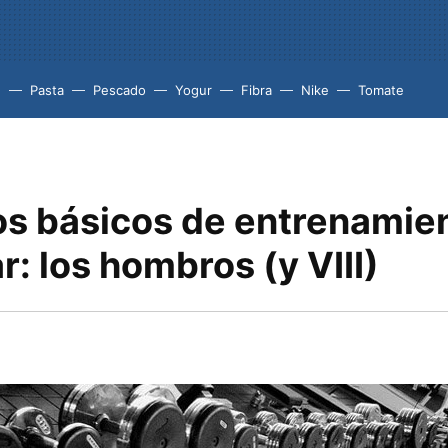
e
Pasta
Pescado
Yogur
Fibra
Nike
Tomate
ios básicos de entrenamie
: los hombros (y VIII)