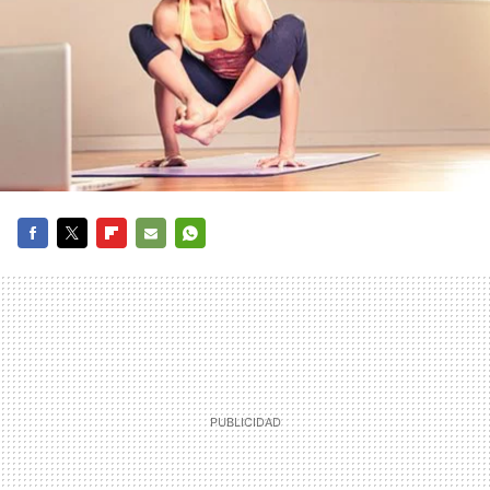
FACEBOOK
TWITTER
FLIPBOARD
E-
WHATSAPP
MAIL