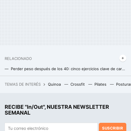
RELACIONADO
Perder peso después de los 40: cinco ejercicios clave de cardio
Ejercicios para trabajar la espalda en casa
TEMAS DE INTERÉS
Quinoa
Crossfit
Pilates
Postura
Acabó harto de freír huevos en el Landa. Ahora tiene en Burgos el único estrella Michelin ubicado en pleno Camino de Santiago
RECIBE "In/Out", NUESTRA NEWSLETTER
SEMANAL
SUSCRIBIR