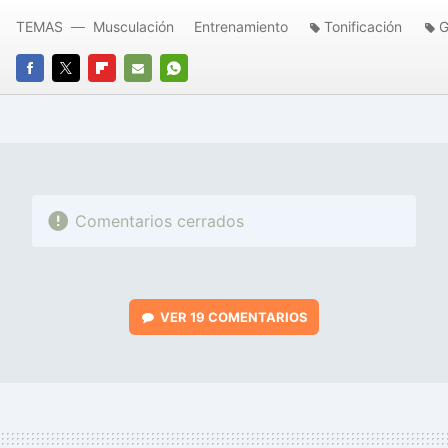
TEMAS
Musculación
Entrenamiento
Tonificación
G
FACEBOOK
TWITTER
FLIPBOARD
E-
WHATSAPP
MAIL
Comentarios cerrados
VER
19 COMENTARIOS