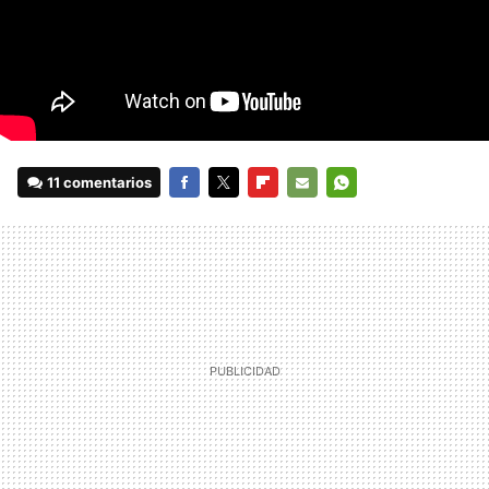
11 comentarios
FACEBOOK
TWITTER
FLIPBOARD
E-
WHATSAPP
MAIL