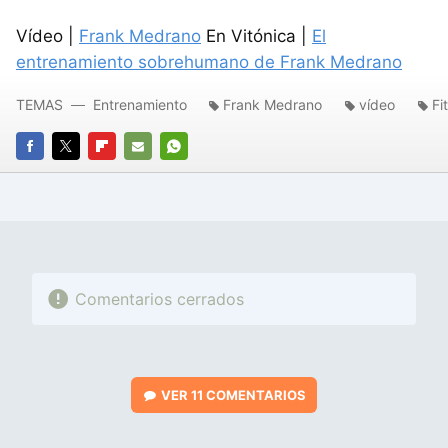
Vídeo |
Frank Medrano
En Vitónica |
El
entrenamiento sobrehumano de Frank Medrano
TEMAS
Entrenamiento
Frank Medrano
vídeo
Fi
FACEBOOK
TWITTER
FLIPBOARD
E-
WHATSAPP
MAIL
Comentarios cerrados
VER
11 COMENTARIOS