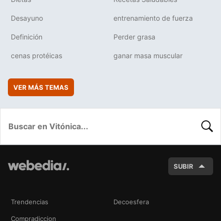
Desayuno
entrenamiento de fuerza
Definición
Perder grasa
cenas protéicas
ganar masa muscular
VER MÁS TEMAS
BUSC
SUBIR
Trendencias
Decoesfera
Compradiccion