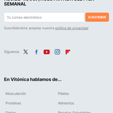
SEMANAL
SUSCRIBIR
Suscribiéndote aceptas nuestra
política de privacidad
Síguenos
Twit
Fac
You
Inst
Flip
ter
ebo
tub
agr
boa
ok
e
am
rd
En Vitónica hablamos de...
Musculación
Pilates
Proteínas
Alimentos
Dietas
Recetas Saludables