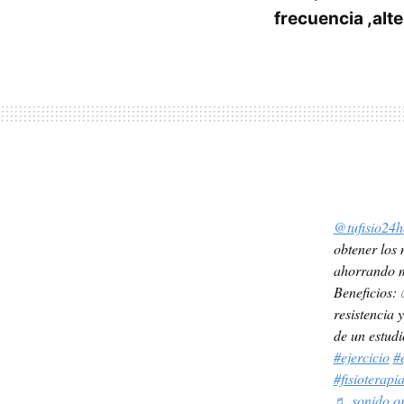
frecuencia ,alt
@tufisio24h
obtener los
ahorrando mu
Beneficios:
resistencia 
de un estud
#ejercicio
#e
#fisioterapi
♬ sonido or