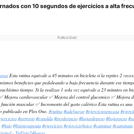
ernados con 10 segundos de ejercicios a alta fre
oras
Esta rutina equivale a 45 minutos en bicicleta si la repites 2 vece
 mismos beneficios que pedaleando a baja frecuencia durante ese tiemp
chísimo tiempo. Si la realizas 1 sola vez equivale a 23 minutos en bic
 ✅ Mejora cardiovascular ✅ Mejora del control glucemico ✅ Mejora d
y función muscular ✅ Incremento del gasto calórico Esta rutina es una 
io publicado en Plos One.
#rutina
#adelgazar
#ejerciciosencasa
#ejerc
jercicios
#artrosis
#espalda
#perderpeso
#bajardepeso
#bajarpeso
#s
a
#fisio
#fisioterapeuta
#ejercicios
#ejerciciofisico
#caminar
#caminata
iginal - TuFisio24horas