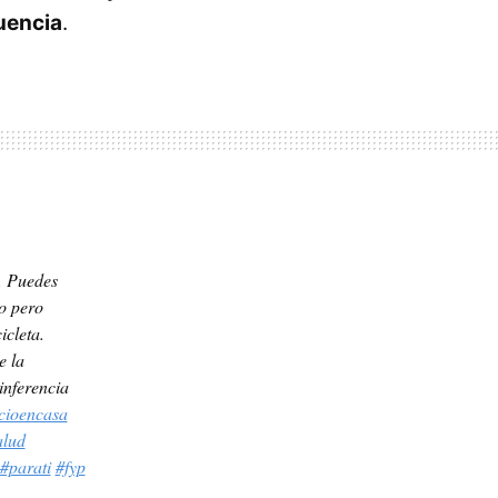
cuencia
.
s. Puedes
o pero
icleta.
e la
inferencia
icioencasa
alud
#parati
#fyp