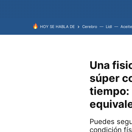
HOY SE HABLA DE
Cerebro
Lidl
Aceit
Una fisi
súper c
tiempo: 
equivale
Puedes segui
condición fís