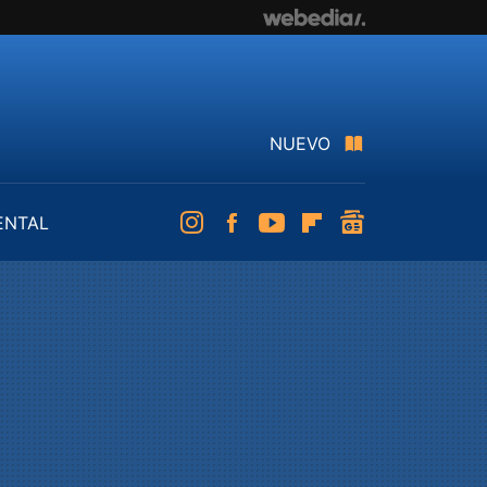
NUEVO
ENTAL
Instagram
Facebook
Youtube
Flipboard
googlenews