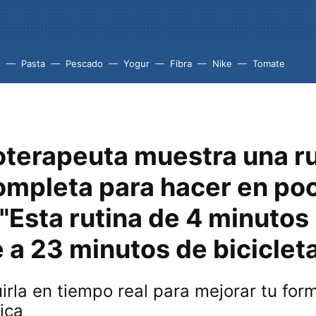
e
Pasta
Pescado
Yogur
Fibra
Nike
Tomate
oterapeuta muestra una r
ompleta para hacer en po
"Esta rutina de 4 minutos
 a 23 minutos de biciclet
rla en tiempo real para mejorar tu for
ica