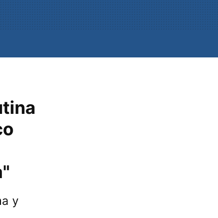
utina
co
a"
ma y