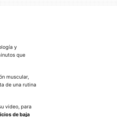
ología y
minutos que
ón muscular,
ata de una rutina
su video, para
icios de baja