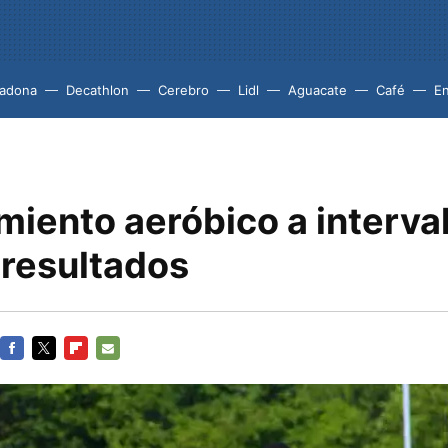
adona
Decathlon
Cerebro
Lidl
Aguacate
Café
En
miento aeróbico a interva
 resultados
FACEBOOK
TWITTER
FLIPBOARD
E-
MAIL