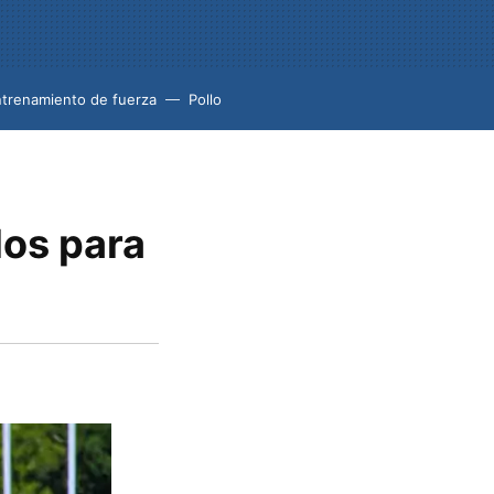
trenamiento de fuerza
Pollo
los para