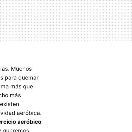
rias. Muchos
os para quemar
uema más que
ucho más
 existen
ividad aeróbica.
ercicio aeróbico
 queremos