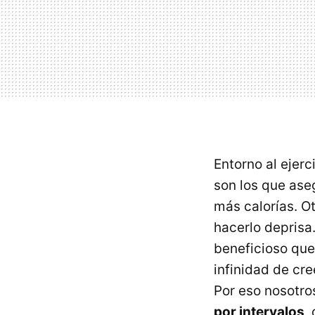
Entorno al ejer
son los que ase
más calorías. O
hacerlo deprisa
beneficioso que 
infinidad de cr
Por eso nosotr
por intervalos
,