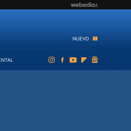
NUEVO
ENTAL
Instagram
Facebook
Youtube
Flipboard
googlenews