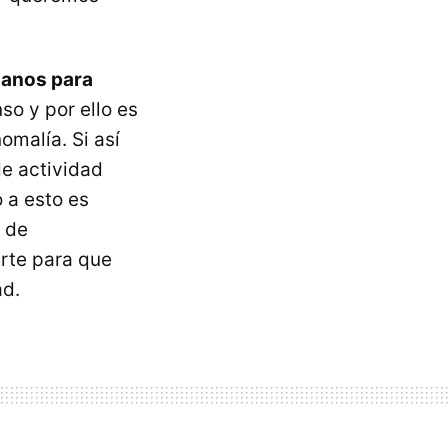
sanos para
so y por ello es
malía. Si así
de actividad
 a esto es
o de
erte para que
ad.