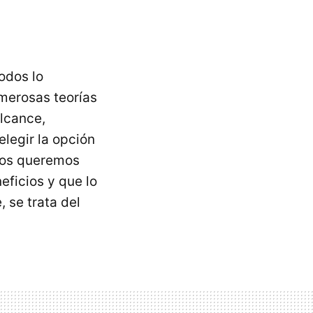
odos lo
merosas teorías
alcance,
legir la opción
nos queremos
eficios y que lo
 se trata del