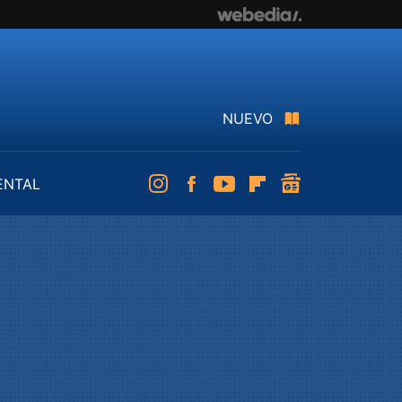
NUEVO
ENTAL
Instagram
Facebook
Youtube
Flipboard
googlenews