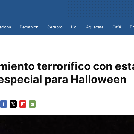
adona
Decathlon
Cerebro
Lidl
Aguacate
Café
En
iento terrorífico con est
 especial para Halloween
FACEBOOK
TWITTER
FLIPBOARD
E-
MAIL