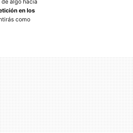
r de algo hacia
tición en los
ntirás como