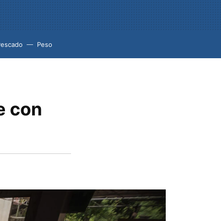
Pescado
Peso
e con
o