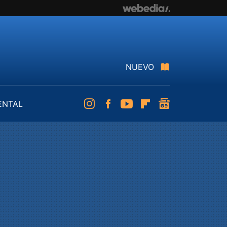
NUEVO
ENTAL
Instagram
Facebook
Youtube
Flipboard
googlenews