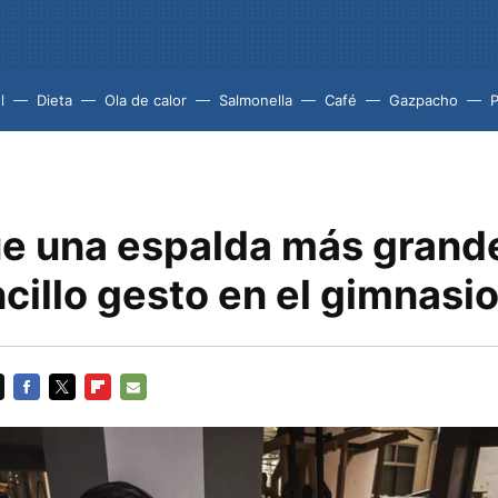
l
Dieta
Ola de calor
Salmonella
Café
Gazpacho
e una espalda más grand
cillo gesto en el gimnasi
FACEBOOK
TWITTER
FLIPBOARD
E-
MAIL