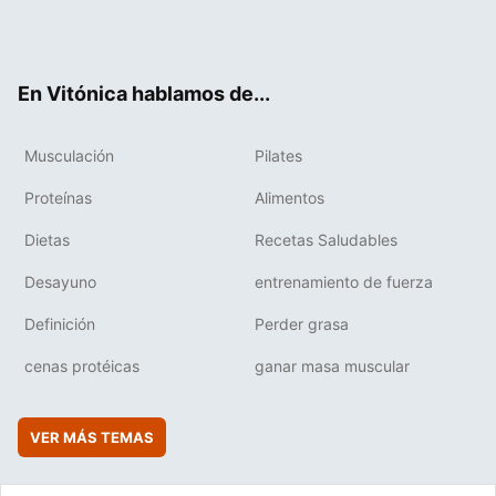
Twit
Fac
You
Inst
Flip
ter
ebo
tub
agr
boa
ok
e
am
rd
En Vitónica hablamos de...
Musculación
Pilates
Proteínas
Alimentos
Dietas
Recetas Saludables
Desayuno
entrenamiento de fuerza
Definición
Perder grasa
cenas protéicas
ganar masa muscular
VER MÁS TEMAS