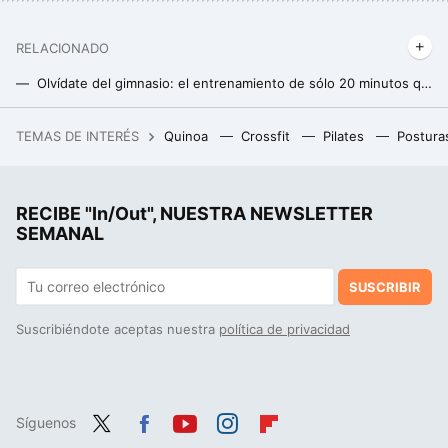
RELACIONADO
Olvídate del gimnasio: el entrenamiento de sólo 20 minutos que fortalece todo el cuerpo y acelera tu metabolismo
En el gimnasio no todo vale: estas son las tres máquinas menos aconsejables
TEMAS DE INTERÉS
Quinoa
Crossfit
Pilates
Postura
Hemos ordenado todos los modelos de IA de OpenAI para entender sus nombres. No hemos entendido nada
PAPE: la mejor forma de terminar el calentamiento para aumentar tu potencial en el entrenamiento de fuerza
RECIBE "In/Out", NUESTRA NEWSLETTER
Soy entrenador personal y este es mi ejercicio favorito para los gemelos
SEMANAL
SUSCRIBIR
Suscribiéndote aceptas nuestra
política de privacidad
Síguenos