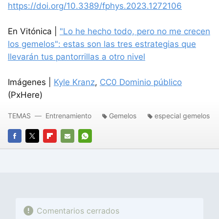
https://doi.org/10.3389/fphys.2023.1272106
En Vitónica |
"Lo he hecho todo, pero no me crecen
los gemelos": estas son las tres estrategias que
llevarán tus pantorrillas a otro nivel
Imágenes |
Kyle Kranz
,
CC0 Dominio público
(PxHere)
TEMAS
Entrenamiento
Gemelos
especial gemelos
FACEBOOK
TWITTER
FLIPBOARD
E-
WHATSAPP
MAIL
Comentarios cerrados