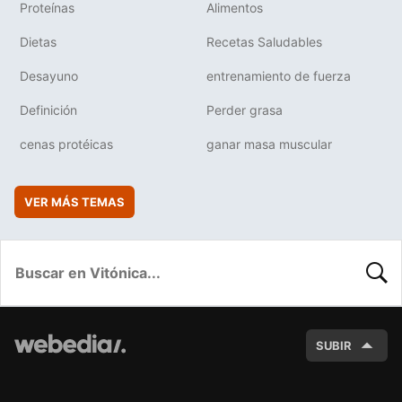
Proteínas
Alimentos
Dietas
Recetas Saludables
Desayuno
entrenamiento de fuerza
Definición
Perder grasa
cenas protéicas
ganar masa muscular
VER MÁS TEMAS
BUSC
SUBIR