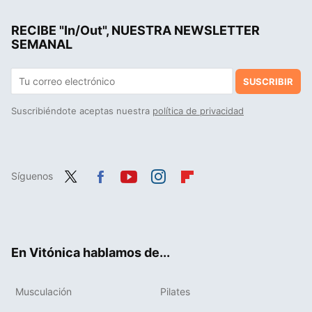
Transforma tus gemelos de una vez por todas con este el ejercicio que siempre recomiendo a mis atletas
RECIBE "In/Out", NUESTRA NEWSLETTER
"El mejor ejercicio para cada músculo": Mike Israetel, reconocido experto en aumento masa muscular
SEMANAL
SUSCRIBIR
Suscribiéndote aceptas nuestra
política de privacidad
Síguenos
Twit
Fac
You
Inst
Flip
ter
ebo
tub
agr
boa
ok
e
am
rd
En Vitónica hablamos de...
Musculación
Pilates