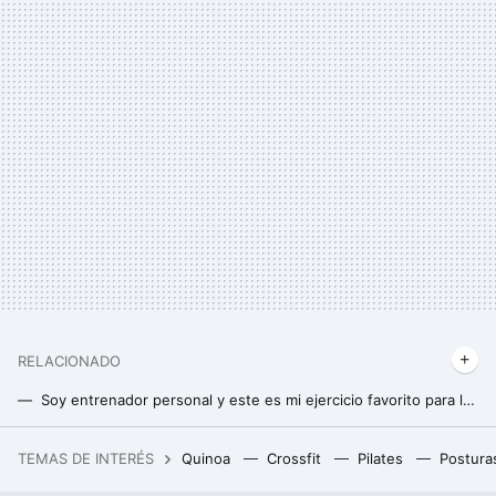
RELACIONADO
Soy entrenador personal y este es mi ejercicio favorito para los gemelos
Abdominales de pie, la alternativa ideal para tonificar core y glúteos después de los 50
TEMAS DE INTERÉS
Quinoa
Crossfit
Pilates
Postura
14 hijos con cuatro mujeres distintas y subiendo: guía para entender cuándo y con quién ha sido padre Elon Musk