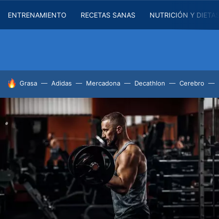
ENTRENAMIENTO
RECETAS SANAS
NUTRICIÓN Y DIETA
HOY SE HABLA DE
Grasa
Adidas
Mercadona
Decathlon
Cerebro