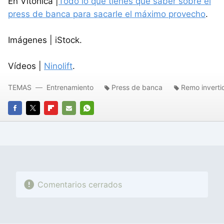
En Vitónica |
Todo lo que tienes que saber sobre el
press de banca para sacarle el máximo provecho
.
Imágenes | iStock.
Vídeos |
Ninolift
.
TEMAS
Entrenamiento
Press de banca
Remo inverti
FACEBOOK
TWITTER
FLIPBOARD
E-
WHATSAPP
MAIL
Comentarios cerrados