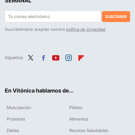
SEMANAL
SUSCRIBIR
Suscribiéndote aceptas nuestra
política de privacidad
Síguenos
Twit
Fac
You
Inst
Flip
ter
ebo
tub
agr
boa
ok
e
am
rd
En Vitónica hablamos de...
Musculación
Pilates
Proteínas
Alimentos
Dietas
Recetas Saludables