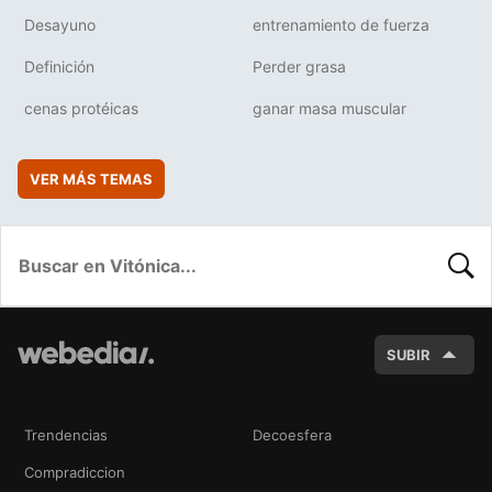
Desayuno
entrenamiento de fuerza
Definición
Perder grasa
cenas protéicas
ganar masa muscular
VER MÁS TEMAS
BUSC
SUBIR
Trendencias
Decoesfera
Compradiccion