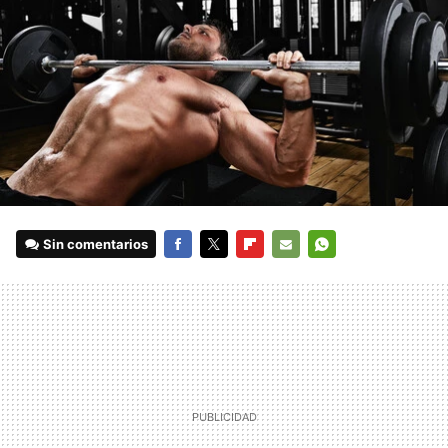
Sin comentarios
FACEBOOK
TWITTER
FLIPBOARD
E-
WHATSAPP
MAIL