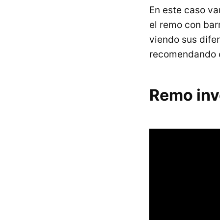
En este caso va
el remo con barr
viendo sus dife
recomendando c
Remo inv