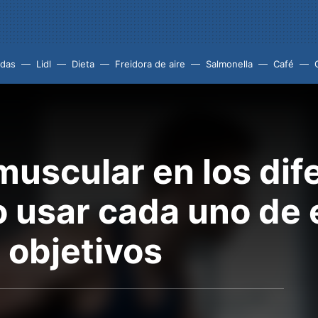
idas
Lidl
Dieta
Freidora de aire
Salmonella
Café
muscular en los dif
 usar cada uno de e
 objetivos