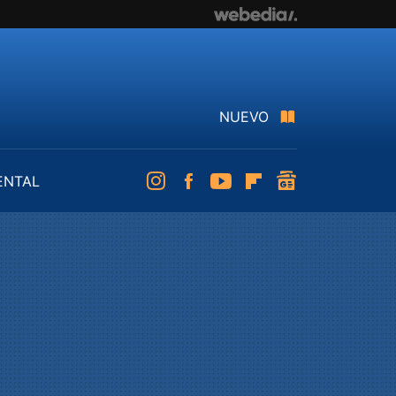
NUEVO
ENTAL
Instagram
Facebook
Youtube
Flipboard
googlenews