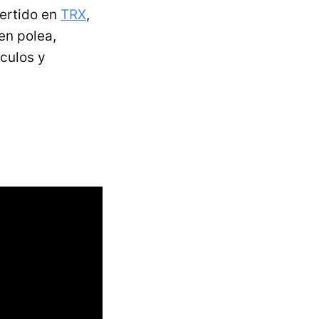
vertido en
TRX
,
en polea,
culos y