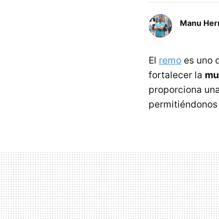
Manu Her
El
remo
es uno d
fortalecer la
mus
proporciona un
permitiéndonos 