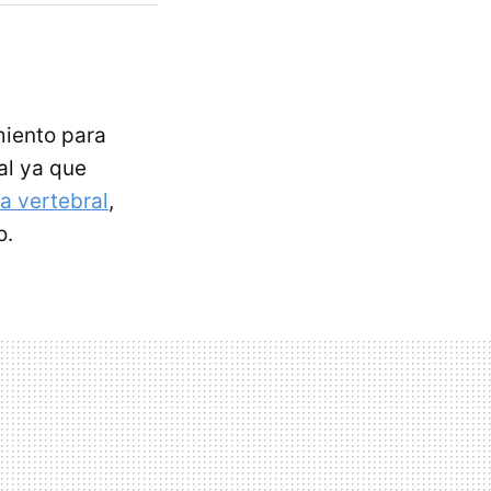
miento para
al ya que
a vertebral
,
o.