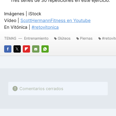
Tres series de 30 repeticiones en este ejercicio.
Imágenes | iStock
Vídeo |
ScottHermannFitness en Youtube
En Vitónica |
#retovitonica
TEMAS
Entrenamiento
Glúteos
Piernas
#retovit
FACEBOOK
TWITTER
FLIPBOARD
E-
WHATSAPP
MAIL
Comentarios cerrados