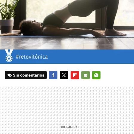
Sin comentarios
FACEBOOK
TWITTER
FLIPBOARD
E-
WHATSAPP
MAIL