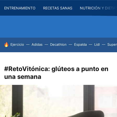
ENTRENAMIENTO
RECETAS SANAS
NUTRICIÓN Y DIETA
HOY SE HABLA DE
Ejercicio
Adidas
Decathlon
Espalda
Lidl
Supe
#RetoVitónica: glúteos a punto en
una semana