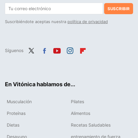
SUSCRIBIR
Suscribiéndote aceptas nuestra
política de privacidad
Síguenos
Twit
Fac
You
Inst
Flip
ter
ebo
tub
agr
boa
ok
e
am
rd
En Vitónica hablamos de...
Musculación
Pilates
Proteínas
Alimentos
Dietas
Recetas Saludables
Desayuno
entrenamiento de fuerza