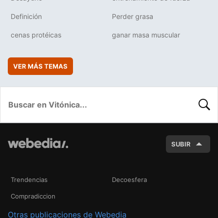
Definición
Perder grasa
cenas protéicas
ganar masa muscular
VER MÁS TEMAS
BUSC
SUBIR
Trendencias
Decoesfera
Compradiccion
Otras publicaciones de Webedia