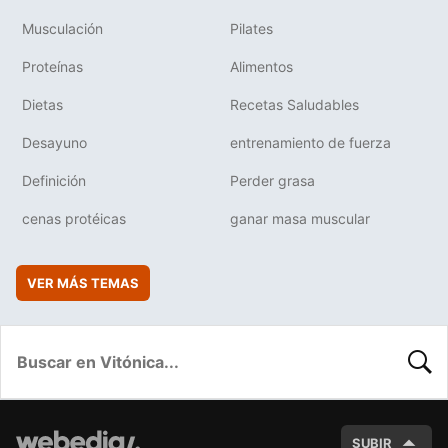
Musculación
Pilates
Proteínas
Alimentos
Dietas
Recetas Saludables
Desayuno
entrenamiento de fuerza
Definición
Perder grasa
cenas protéicas
ganar masa muscular
VER MÁS TEMAS
BUSC
SUBIR