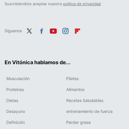
Suscribiéndote aceptas nuestra
política de privacidad
Síguenos
Twit
Fac
You
Inst
Flip
ter
ebo
tub
agr
boa
ok
e
am
rd
En Vitónica hablamos de...
Musculación
Pilates
Proteínas
Alimentos
Dietas
Recetas Saludables
Desayuno
entrenamiento de fuerza
Definición
Perder grasa