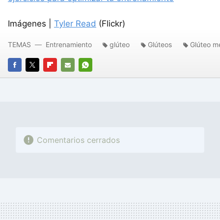
Imágenes |
Tyler Read
(Flickr)
TEMAS
Entrenamiento
glúteo
Glúteos
Glúteo m
FACEBOOK
TWITTER
FLIPBOARD
E-
WHATSAPP
MAIL
Comentarios cerrados