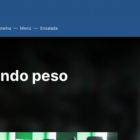
oteína
Menú
Ensalada
endo peso