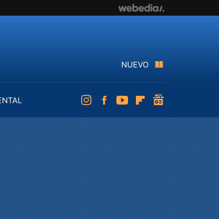
NUEVO
ENTAL
Instagram
Facebook
Youtube
Flipboard
googlenews