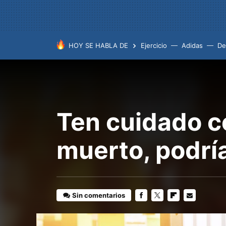
HOY SE HABLA DE
Ejercicio
Adidas
De
Ten cuidado c
muerto, podría
Sin comentarios
FACEBOOK
TWITTER
FLIPBOARD
E-
MAIL