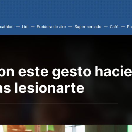
cathlon
Lidl
Freidora de aire
Supermercado
Café
Pr
on este gesto haci
s lesionarte