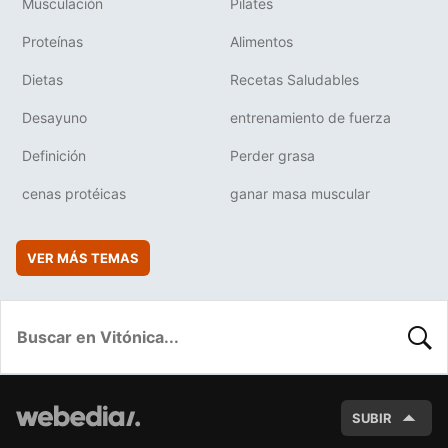
Musculación
Pilates
Proteínas
Alimentos
Dietas
Recetas Saludables
Desayuno
entrenamiento de fuerza
Definición
Perder grasa
cenas protéicas
ganar masa muscular
VER MÁS TEMAS
BUSC
SUBIR