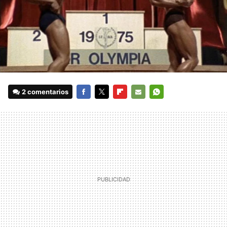
2 comentarios
FACEBOOK
TWITTER
FLIPBOARD
E-
WHATSAPP
MAIL