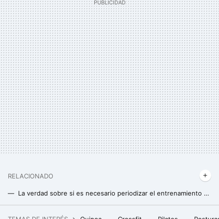
RELACIONADO
La verdad sobre si es necesario periodizar el entrenamiento cuando buscamos hipertrofiar nuestros músculos
Este es el único ejercicio que necesitas para mantenerte fuerte y en forma a medida que envejeces